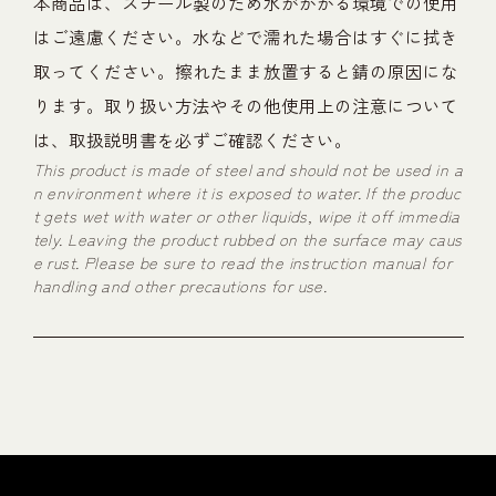
本商品は、スチール製のため水がかかる環境での使用
はご遠慮ください。水などで濡れた場合はすぐに拭き
取ってください。擦れたまま放置すると錆の原因にな
ります。取り扱い方法やその他使用上の注意について
は、取扱説明書を必ずご確認ください。
This product is made of steel and should not be used in a
n environment where it is exposed to water. If the produc
t gets wet with water or other liquids, wipe it off immedia
tely. Leaving the product rubbed on the surface may caus
e rust. Please be sure to read the instruction manual for
handling and other precautions for use.