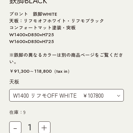
UNT
鉄脚BLACK
プロント 鉄脚WHITE
T
天板：リフモオフホワイト・リフモブラック
コンフォートマット塗装・突板
W1400×D850×H725
W1600×D850×H725
※鉄脚の異なるカラーは別の商品ページをご覧くださ
い。
￥91,300～118,800（tax in）
天板
在庫：9
－
＋