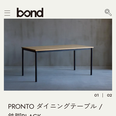
CTS
F/CHEST
E
R
PRODUCT
01
02
 US
PRONTO ダイニングテーブル /