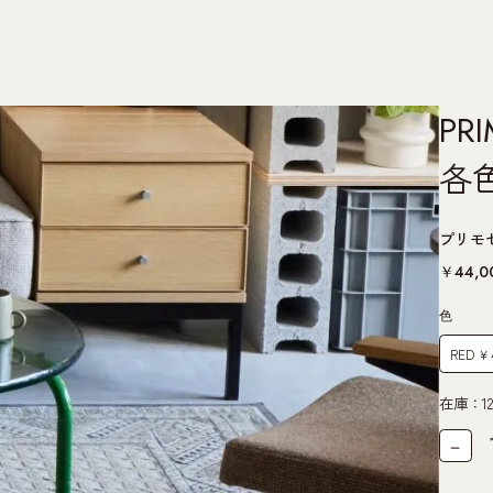
PR
各
プリモセ
￥44,0
色
在庫：12
－