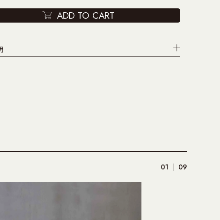
ADD TO CART
明
01
09