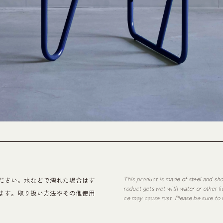
This product is made of steel and sho
ださい。水などで濡れた場合はす
roduct gets wet with water or other l
ます。取り扱い方法やその他使用
ce may cause rust. Please be sure to 