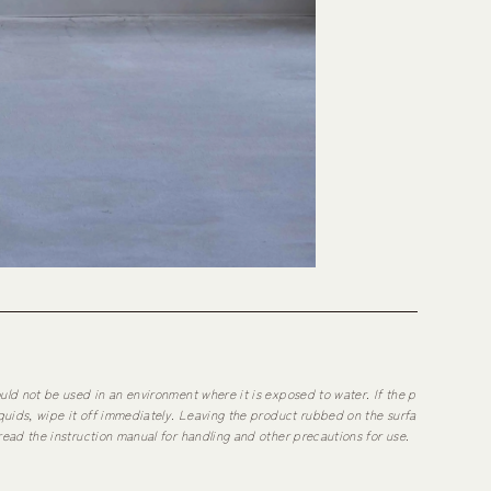
uld not be used in an environment where it is exposed to water. If the p
iquids, wipe it off immediately. Leaving the product rubbed on the surfa
read the instruction manual for handling and other precautions for use.