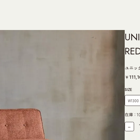
UNI
RE
ユニッ
￥111,1
SIZE
在庫：1
－