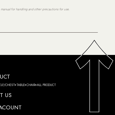
n manual for handling and other precautions for use.
UCT
ELF/CHEST
TABLE
CHAIR
ALL PRODUCT
T US
ACOUNT