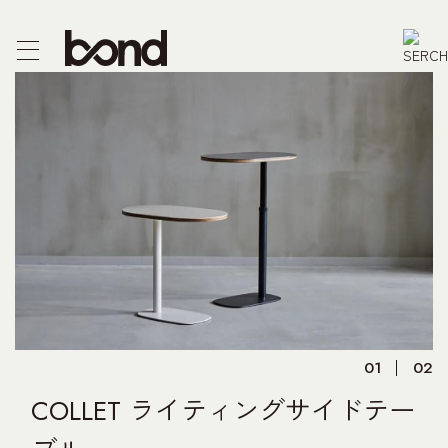
CTS
F/CHEST
E
R
PRODUCT
01
02
 US
COLLET ライティングサイドテー