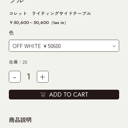
UNT
ブル
コレット ライティングサイドテーブル
T
￥50,600～50,600（tax in）
色
在庫：20
－
＋
ADD TO CART
商品説明