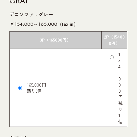
UNT
GRAY
デコソファ - グレー
T
￥154,000～165,000（tax in）
2P（15400
3P（165000円）
0円）
1
5
4
,
0
165,000円
0
5
0
円
1