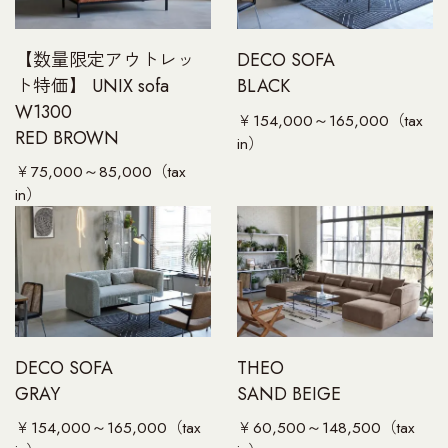
【数量限定アウトレッ
DECO SOFA
ト特価】 UNIX sofa
BLACK
W1300
￥154,000～165,000（tax
RED BROWN
in）
￥75,000～85,000（tax
in）
DECO SOFA
THEO
GRAY
SAND BEIGE
￥154,000～165,000（tax
￥60,500～148,500（tax