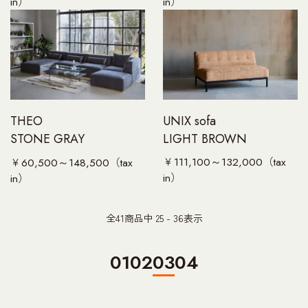
in）
in）
UNIX sofa
THEO
LIGHT BROWN
STONE GRAY
￥111,100～132,000（tax
￥60,500～148,500（tax
in）
in）
全
41
商品中
25 - 36
表示
01
02
03
04