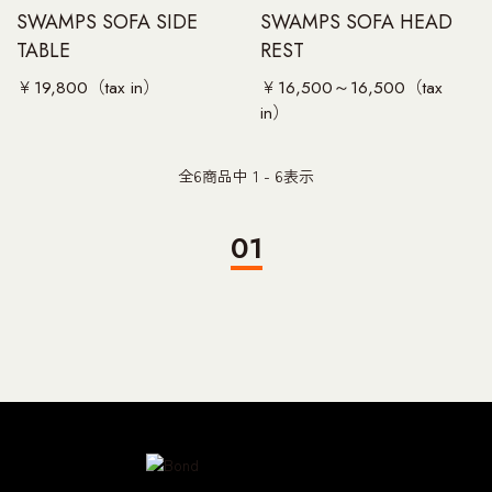
SWAMPS SOFA SIDE
SWAMPS SOFA HEAD
TABLE
REST
￥19,800（tax in）
￥16,500～16,500（tax
in）
全
6
商品中
1 - 6
表示
01