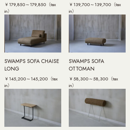
UNT
￥179,850～179,850（tax
￥139,700～139,700（tax
in）
in）
T
SWAMPS SOFA CHAISE
SWAMPS SOFA
LONG
OTTOMAN
￥145,200～145,200（tax
￥58,300～58,300（tax
in）
in）