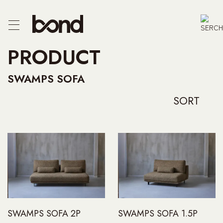
CTS
PRODUCT
F/CHEST
SWAMPS SOFA
E
SORT
R
PRODUCT
 US
SWAMPS SOFA 2P
SWAMPS SOFA 1.5P