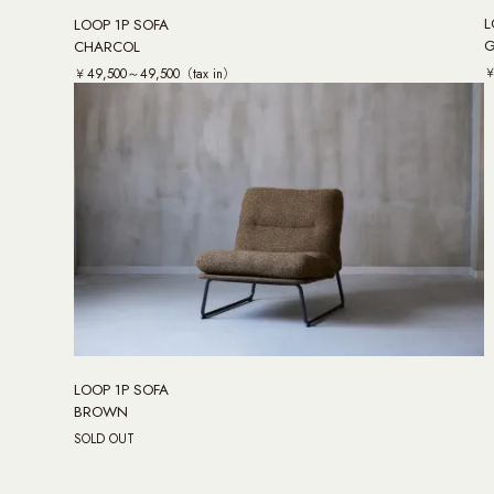
L
LOOP 1P SOFA
G
CHARCOL
￥
￥49,500～49,500（tax in）
LOOP 1P SOFA
BROWN
SOLD OUT