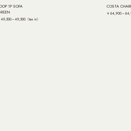
OOP 1P SOFA
COSTA CHAI
REEN
￥64,900～64,9
49,500～49,500（tax in）