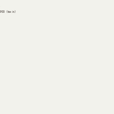
R
00（tax in）