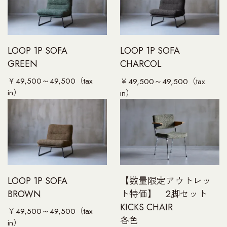
UNT
T
LOOP 1P SOFA
LOOP 1P SOFA
GREEN
CHARCOL
￥49,500～49,500（tax
￥49,500～49,500（tax
in）
in）
LOOP 1P SOFA
【数量限定アウトレッ
BROWN
ト特価】 2脚セット
KICKS CHAIR
￥49,500～49,500（tax
各色
in）