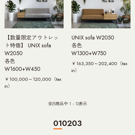
【数量限定アウトレッ
UNIX sofa W2050
ト特価】 UNIX sofa
各色
W2050
W1300+W750
各色
￥163,350～202,400（tax
W1600+W450
in）
￥100,000～120,000（tax
in）
全
25
商品中
1 - 12
表示
01
02
03