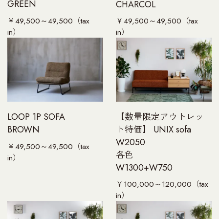
GREEN
CHARCOL
￥49,500～49,500（tax
￥49,500～49,500（tax
in）
in）
【数量限定アウトレッ
LOOP 1P SOFA
ト特価】 UNIX sofa
BROWN
W2050
￥49,500～49,500（tax
各色
in）
W1300+W750
￥100,000～120,000（tax
in）