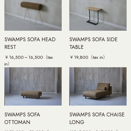
UNT
T
SWAMPS SOFA HEAD
SWAMPS SOFA SIDE
REST
TABLE
￥16,500～16,500（tax
￥19,800（tax in）
in）
SWAMPS SOFA
SWAMPS SOFA CHAISE
OTTOMAN
LONG