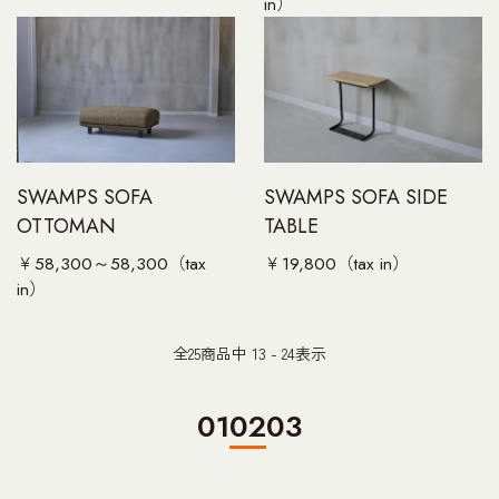
in）
SWAMPS SOFA
SWAMPS SOFA SIDE
OTTOMAN
TABLE
￥58,300～58,300（tax
￥19,800（tax in）
in）
全
25
商品中
13 - 24
表示
01
02
03